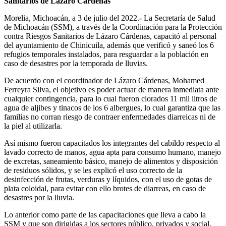
Sanitarios de Lázaro Cárdenas
Morelia, Michoacán, a 3 de julio del 2022.- La Secretaría de Salud
de Michoacán (SSM), a través de la Coordinación para la Protección
contra Riesgos Sanitarios de Lázaro Cárdenas, capacitó al personal
del ayuntamiento de Chinicuila, además que verificó y saneó los 6
refugios temporales instalados, para resguardar a la población en
caso de desastres por la temporada de lluvias.
De acuerdo con el coordinador de Lázaro Cárdenas, Mohamed
Ferreyra Silva, el objetivo es poder actuar de manera inmediata ante
cualquier contingencia, para lo cual fueron clorados 11 mil litros de
agua de aljibes y tinacos de los 6 albergues, lo cual garantiza que las
familias no corran riesgo de contraer enfermedades diarreicas ni de
la piel al utilizarla.
Así mismo fueron capacitados los integrantes del cabildo respecto al
lavado correcto de manos, agua apta para consumo humano, manejo
de excretas, saneamiento básico, manejo de alimentos y disposición
de residuos sólidos, y se les explicó el uso correcto de la
desinfección de frutas, verduras y líquidos, con el uso de gotas de
plata coloidal, para evitar con ello brotes de diarreas, en caso de
desastres por la lluvia.
Lo anterior como parte de las capacitaciones que lleva a cabo la
SSM y que son dirigidas a los sectores público, privados y social,