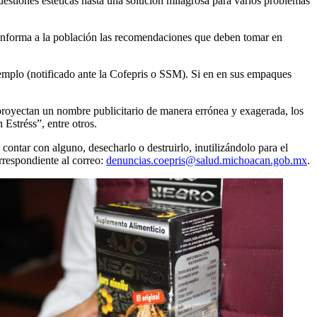
cuestiones estéticas hasta una solución milagrosa para varios problemas
, informa a la población las recomendaciones que deben tomar en
jemplo (notificado ante la Cofepris o SSM). Si en en sus empaques
proyectan un nombre publicitario de manera errónea y exagerada, los
Estréss”, entre otros.
contar con alguno, desecharlo o destruirlo, inutilizándolo para el
rrespondiente al correo:
denuncias.coepris@salud.michoacan.gob.mx
.