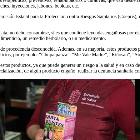
 terapéuticas, preventivas, rehabilitatorias o curativas, que van desde 
ches, inyecciones, jabones, bebidas, etc.
omisión Estatal para la Proteccion contra Riesgos Sanitarios (Coepris)
diata, no debe consumirse, si es que contiene leyendas engañosas por e
o alimenticio, un remedio herbolario, o un medicamento.
s de procedencia desconocida. Ademas, en su mayoría, estos productos 
ticios, por ejemplo: “Chupa panza”, “Me Vale Madre”, “Riñosan”, “Sin 
estos productos, ya que puede generar un riesgo a la salud y en caso de 
alización, de algún producto engaño, realizar la denuncia sanitaria co