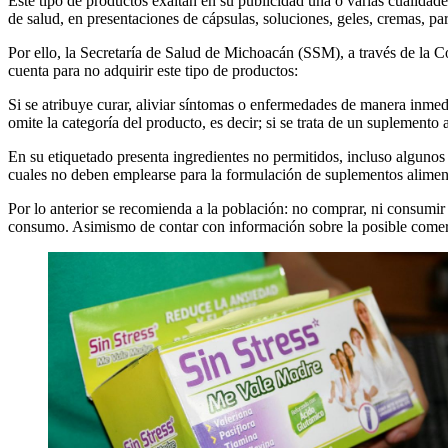
Este tipo de productos exaltan en su publicidad una o varias cualidades
de salud, en presentaciones de cápsulas, soluciones, geles, cremas, par
Por ello, la Secretaría de Salud de Michoacán (SSM), a través de la C
cuenta para no adquirir este tipo de productos:
Si se atribuye curar, aliviar síntomas o enfermedades de manera inme
omite la categoría del producto, es decir; si se trata de un suplement
En su etiquetado presenta ingredientes no permitidos, incluso alguno
cuales no deben emplearse para la formulación de suplementos alimen
Por lo anterior se recomienda a la población: no comprar, ni consumir 
consumo. Asimismo de contar con información sobre la posible comerci