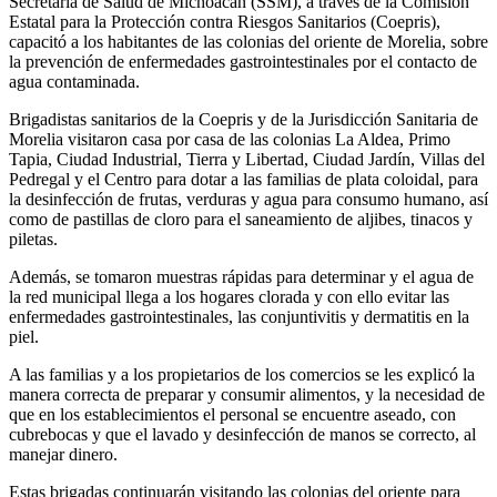
Secretaría de Salud de Michoacán (SSM), a través de la Comisión
Estatal para la Protección contra Riesgos Sanitarios (Coepris),
capacitó a los habitantes de las colonias del oriente de Morelia, sobre
la prevención de enfermedades gastrointestinales por el contacto de
agua contaminada.
Brigadistas sanitarios de la Coepris y de la Jurisdicción Sanitaria de
Morelia visitaron casa por casa de las colonias La Aldea, Primo
Tapia, Ciudad Industrial, Tierra y Libertad, Ciudad Jardín, Villas del
Pedregal y el Centro para dotar a las familias de plata coloidal, para
la desinfección de frutas, verduras y agua para consumo humano, así
como de pastillas de cloro para el saneamiento de aljibes, tinacos y
piletas.
Además, se tomaron muestras rápidas para determinar y el agua de
la red municipal llega a los hogares clorada y con ello evitar las
enfermedades gastrointestinales, las conjuntivitis y dermatitis en la
piel.
A las familias y a los propietarios de los comercios se les explicó la
manera correcta de preparar y consumir alimentos, y la necesidad de
que en los establecimientos el personal se encuentre aseado, con
cubrebocas y que el lavado y desinfección de manos se correcto, al
manejar dinero.
Estas brigadas continuarán visitando las colonias del oriente para