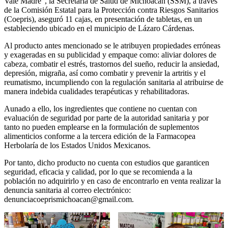
Vale Madre”, la Secretaría de Salud de Michoacán (SSM), a través
de la Comisión Estatal para la Protección contra Riesgos Sanitarios
(Coepris), aseguró 11 cajas, en presentación de tabletas, en un
estableciendo ubicado en el municipio de Lázaro Cárdenas.
Al producto antes mencionado se le atribuyen propiedades erróneas
y exageradas en su publicidad y empaque como: aliviar dolores de
cabeza, combatir el estrés, trastornos del sueño, reducir la ansiedad,
depresión, migraña, así como combatir y prevenir la artritis y el
reumatismo, incumpliendo con la regulación sanitaria al atribuirse de
manera indebida cualidades terapéuticas y rehabilitadoras.
Aunado a ello, los ingredientes que contiene no cuentan con
evaluación de seguridad por parte de la autoridad sanitaria y por
tanto no pueden emplearse en la formulación de suplementos
alimenticios conforme a la tercera edición de la Farmacopea
Herbolaría de los Estados Unidos Mexicanos.
Por tanto, dicho producto no cuenta con estudios que garanticen
seguridad, eficacia y calidad, por lo que se recomienda a la
población no adquirirlo y en caso de encontrarlo en venta realizar la
denuncia sanitaria al correo electrónico:
denunciacoeprismichoacan@gmail.com.