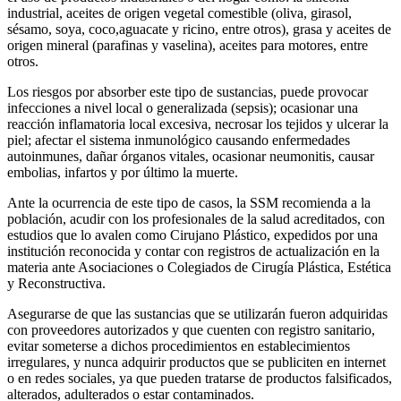
industrial, aceites de origen vegetal comestible (oliva, girasol,
sésamo, soya, coco,aguacate y ricino, entre otros), grasa y aceites de
origen mineral (parafinas y vaselina), aceites para motores, entre
otros.
Los riesgos por absorber este tipo de sustancias, puede provocar
infecciones a nivel local o generalizada (sepsis); ocasionar una
reacción inflamatoria local excesiva, necrosar los tejidos y ulcerar la
piel; afectar el sistema inmunológico causando enfermedades
autoinmunes, dañar órganos vitales, ocasionar neumonitis, causar
embolias, infartos y por último la muerte.
Ante la ocurrencia de este tipo de casos, la SSM recomienda a la
población, acudir con los profesionales de la salud acreditados, con
estudios que lo avalen como Cirujano Plástico, expedidos por una
institución reconocida y contar con registros de actualización en la
materia ante Asociaciones o Colegiados de Cirugía Plástica, Estética
y Reconstructiva.
Asegurarse de que las sustancias que se utilizarán fueron adquiridas
con proveedores autorizados y que cuenten con registro sanitario,
evitar someterse a dichos procedimientos en establecimientos
irregulares, y nunca adquirir productos que se publiciten en internet
o en redes sociales, ya que pueden tratarse de productos falsificados,
alterados, adulterados o estar contaminados.