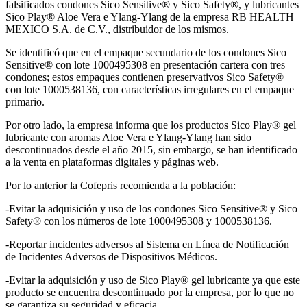
falsificados condones Sico Sensitive® y Sico Safety®, y lubricantes
Sico Play® Aloe Vera e Ylang-Ylang de la empresa RB HEALTH
MEXICO S.A. de C.V., distribuidor de los mismos.
Se identificó que en el empaque secundario de los condones Sico
Sensitive® con lote 1000495308 en presentación cartera con tres
condones; estos empaques contienen preservativos Sico Safety®
con lote 1000538136, con características irregulares en el empaque
primario.
Por otro lado, la empresa informa que los productos Sico Play® gel
lubricante con aromas Aloe Vera e Ylang-Ylang han sido
descontinuados desde el año 2015, sin embargo, se han identificado
a la venta en plataformas digitales y páginas web.
Por lo anterior la Cofepris recomienda a la población:
-Evitar la adquisición y uso de los condones Sico Sensitive® y Sico
Safety® con los números de lote 1000495308 y 1000538136.
-Reportar incidentes adversos al Sistema en Línea de Notificación
de Incidentes Adversos de Dispositivos Médicos.
-Evitar la adquisición y uso de Sico Play® gel lubricante ya que este
producto se encuentra descontinuado por la empresa, por lo que no
se garantiza su seguridad y eficacia.